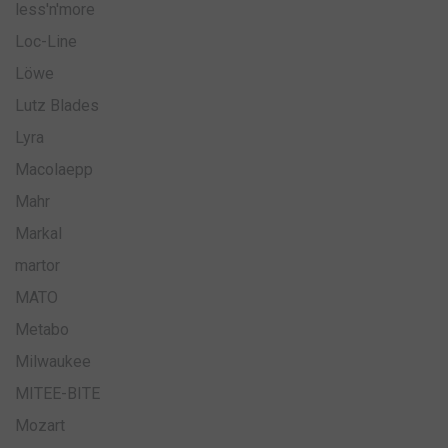
less'n'more
Loc-Line
Löwe
Lutz Blades
Lyra
Macolaepp
Mahr
Markal
martor
MATO
Metabo
Milwaukee
MITEE-BITE
Mozart