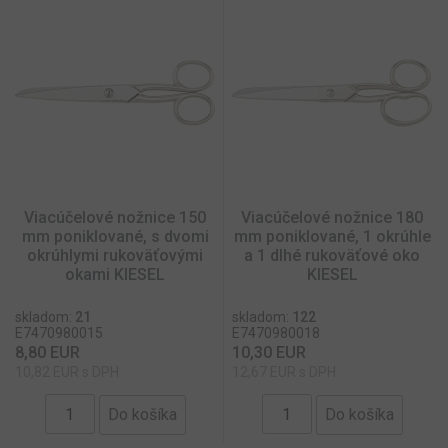
Viacúčelové nožnice 150
Viacúčelové nožnice 180
mm poniklované, s dvomi
mm poniklované, 1 okrúhle
okrúhlymi rukoväťovými
a 1 dlhé rukoväťové oko
okami KIESEL
KIESEL
skladom:
21
skladom:
122
E7470980015
E7470980018
8,80 EUR
10,30 EUR
10,82 EUR s DPH
12,67 EUR s DPH