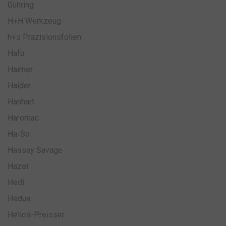
Gühring
H+H Werkzeug
h+s Präzisionsfolien
Hafu
Haimer
Halder
Hanhart
Haromac
Ha-So
Hassay Savage
Hazet
Hedi
Hedue
Helios-Preisser