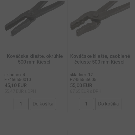
ktorú
mohol
koncový
používat
vidieť pr
návštev
uvedene
webovej
stránky.
_hjSessionUser_1609135
.toolzone.sk
rok
Kováčske kliešte, okrúhle
Kováčske kliešte, zaoblené
500 mm Kiesel
čeľuste 500 mm Kiesel
skladom:
4
skladom:
12
E7456550010
E7456555005
45,10 EUR
55,00 EUR
55,47 EUR s DPH
67,65 EUR s DPH