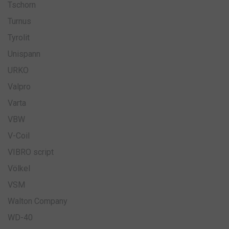
CookieScriptConsent
mesiac
CookieScript
Tschorn
www.toolzone.sk
Turnus
Tyrolit
Unispann
URKO
Valpro
Varta
VBW
V-Coil
VIBRO script
Völkel
VSM
Poskytovateľ
/
Uplynutie
Meno
Opis
Doména
platnosti
Walton Company
Poskytovateľ
Uplynutie
Meno
Opis
__cmpcccu57714
.formattools.eu
14 dní
/
Doména
platnosti
WD-40
Poskytovateľ
/
Uplynutie
Meno
Opis
_ga
rok
Tento názov
Google LLC
Doména
platnosti