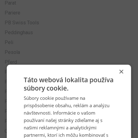
Parat
Pariere
PB Swiss Tools
Peddinghaus
Peli
Pesola
Pferd
×
Pica
Táto webová lokalita používa
Picard
súbory cookie.
Plano
Súbory cookie používame na
PREMIUM
prispôsobenie obsahu, reklám a analýzu
Pressol
návštevnosti. Informácie o vašom
používaní našej stránky zdieľame aj s
PUK
našimi reklamnými a analytickými
Quick
partnermi, ktorí ich môžu kombinovať s