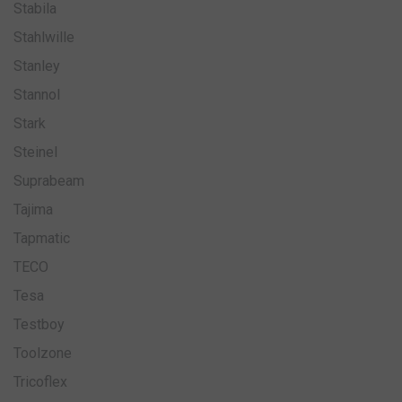
Stabila
Stahlwille
Google
Stanley
Privacy Policy
Stannol
__cmpcc
d.delivery.consentmanager.net
6 minút
Stark
Steinel
Suprabeam
Tajima
Tapmatic
toolzonesk
.toolzone.sk
Cookies
relácie
TECO
Tesa
Testboy
Toolzone
Tricoflex