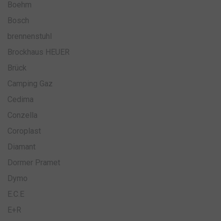
Boehm
Bosch
brennenstuhl
Brockhaus HEUER
Brück
Camping Gaz
Cedima
Conzella
Coroplast
Diamant
Dormer Pramet
Dymo
E.C.E
E+R