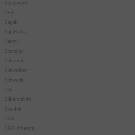
Roughneck
S+B
Nevyhnutne potrebné
Výkonnosť
Sagab
Cielenie
Funkcie
Neklasifikované
SapiSelco
Nevyhnutne potrebné súbory cookie umožňujú
základné funkcie webovej lokality, ako prihlásenie
Sauter
používateľa a správa účtu. Webová lokalita sa nedá
správne používať bez nevyhnutne potrebných
Scangrip
súborov cookie.
Schröder
Uplynutie
Meno
Poskytovateľ
/
Doména
platnosti
Schweizer
__cmpcc
delivery.consentmanager.net
rok
Schwenk
mesiac
SIA
Silberschnitt
Skantek
Sola
__cmpcc
formattools.eu
rok
mesiac
SRW-Amestra