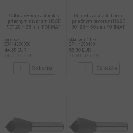
Odhrotovací záhlbník s
Odhrotovací záhlbník s
Nevyhnutne potrebné
Výkonnosť
priečnym otvorom HSSE
priečnym otvorom HSSE
Cielenie
Funkcie
Neklasifikované
90° 20 – 25 mm FORMAT
90° 25 – 30 mm FORMAT
Nevyhnutne potrebné súbory cookie umožňujú
na dopyt
skladom:
11 ks
základné funkcie webovej lokality, ako prihlásenie
E7414250350
E7414250440
používateľa a správa účtu. Webová lokalita sa nedá
44,50 EUR
58,00 EUR
správne používať bez nevyhnutne potrebných
súborov cookie.
54,74 EUR s DPH
71,34 EUR s DPH
Uplynutie
Meno
Poskytovateľ
/
Doména
platnosti
__cmpcc
delivery.consentmanager.net
rok
mesiac
__cmpcc
formattools.eu
rok
mesiac