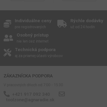
reklame,
ktorú
mohol
koncový
používat
vidieť pr
Individuálne ceny
Rýchle dodávky
návštev
uvedene
pre registrovaných
už od 24 hodín
webovej
stránky.
Osobný prístup
_hjSessionUser_1609135
.toolzone.sk
rok
nie len cez internet
Technická podpora
aj za priamej účasti výrobcov
ZÁKAZNÍCKA PODPORA
V pracovných dňoch od 7:00 - 15:30
+421 917 092 340
toolzone@agnaradie.sk