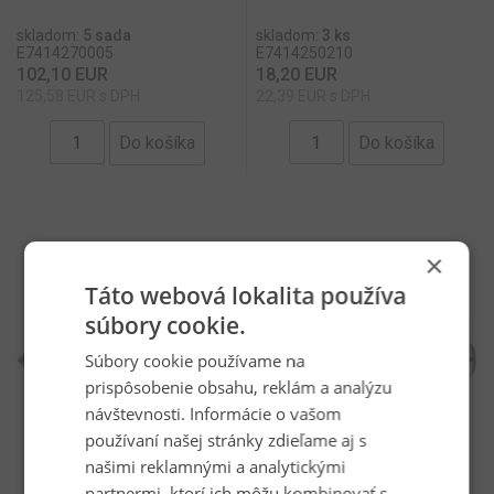
skladom:
5 sada
skladom:
3 ks
E7414270005
E7414250210
102,10 EUR
18,20 EUR
125,58 EUR s DPH
22,39 EUR s DPH
×
Táto webová lokalita používa
súbory cookie.
Súbory cookie používame na
prispôsobenie obsahu, reklám a analýzu
návštevnosti. Informácie o vašom
používaní našej stránky zdieľame aj s
našimi reklamnými a analytickými
partnermi, ktorí ich môžu kombinovať s