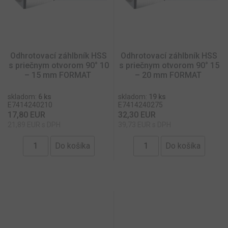
Odhrotovací záhlbník HSS
Odhrotovací záhlbník HSS
s priečnym otvorom 90° 10
s priečnym otvorom 90° 15
– 15 mm FORMAT
– 20 mm FORMAT
skladom:
6 ks
skladom:
19 ks
E7414240210
E7414240275
17,80 EUR
32,30 EUR
21,89 EUR s DPH
39,73 EUR s DPH