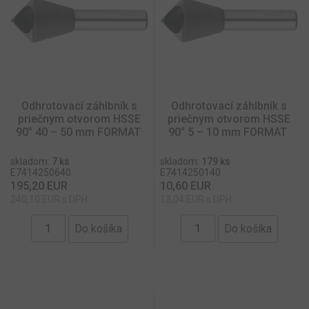
CookieScriptConsent
mesiac
CookieScript
www.toolzone.sk
Odhrotovací záhlbník s
Odhrotovací záhlbník s
priečnym otvorom HSSE
priečnym otvorom HSSE
90° 40 – 50 mm FORMAT
90° 5 – 10 mm FORMAT
skladom:
7 ks
skladom:
179 ks
E7414250640
E7414250140
195,20 EUR
10,60 EUR
240,10 EUR s DPH
13,04 EUR s DPH
Poskytovateľ
/
Uplynutie
Meno
Opis
Doména
platnosti
Poskytovateľ
Uplynutie
Meno
Opis
__cmpcccu57714
.formattools.eu
14 dní
/
Doména
platnosti
Poskytovateľ
/
Uplynutie
Meno
Opis