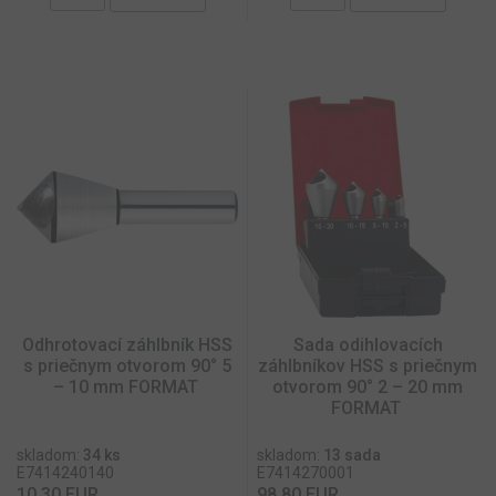
Odhrotovací záhlbník HSS
Sada odihlovacích
s priečnym otvorom 90° 5
záhlbníkov HSS s priečnym
– 10 mm FORMAT
otvorom 90° 2 – 20 mm
FORMAT
skladom:
34 ks
skladom:
13 sada
E7414240140
E7414270001
10,30 EUR
98,80 EUR