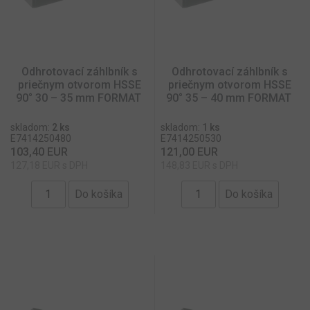
Google
Privacy Policy
Odhrotovací záhlbník s
Odhrotovací záhlbník s
priečnym otvorom HSSE
priečnym otvorom HSSE
__cmpcc
d.delivery.consentmanager.net
6 minút
90° 30 – 35 mm FORMAT
90° 35 – 40 mm FORMAT
skladom:
2 ks
skladom:
1 ks
E7414250480
E7414250530
103,40 EUR
121,00 EUR
127,18 EUR s DPH
148,83 EUR s DPH
toolzonesk
.toolzone.sk
Cookies
relácie